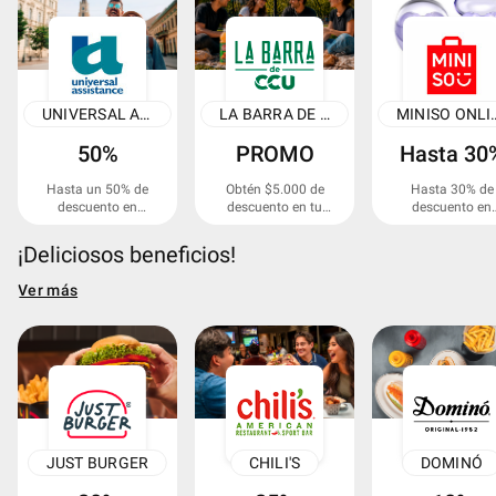
UNIVERSAL ASSISTANCE
LA BARRA DE CCU
MINISO
50%
PROMO
Hasta 30
Hasta un 50% de
Obtén $5.000 de
Hasta 30% de
descuento en
descuento en tu
descuento en
asistencia al viajero.
primera compra
productos
online o en la App.
seleccionados.
¡Deliciosos beneficios!
Ver más
JUST BURGER
CHILI'S
DOMINÓ