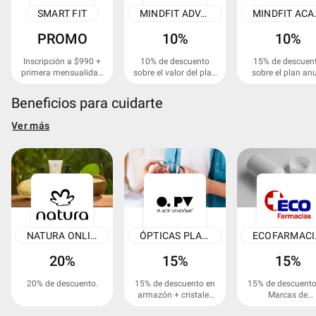
SMART FIT
MINDFIT ADVANCED
MIND
PROMO
10%
10%
Inscripción a $990 +
10% de descuento
15% de descuen
primera mensualidad
sobre el valor del plan
sobre el plan an
gratis.
anual.
multisede y la
matrícula.
Beneficios para cuidarte
Ver más
NATURA ONLINE
ÓPTICAS PLACE VENDÔME
EC
20%
15%
15%
20% de descuento.
15% de descuento en
15% de descuento
armazón + cristales
Marcas de
en anteojos ópticos.
Laboratorio Gre